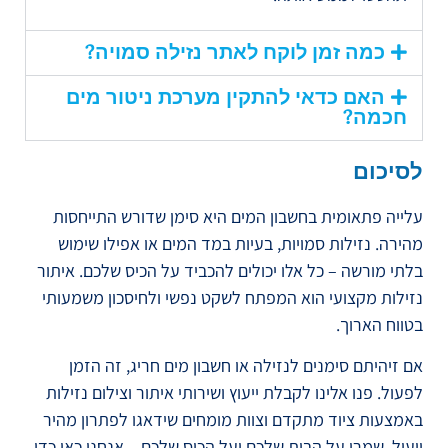
כמה זמן לוקח לאתר נזילה סמויה?
האם כדאי להתקין מערכת ניטור מים
חכמה?
לסיכום
עלייה פתאומית בחשבון המים היא סימן שדורש התייחסות
מהירה. נזילות סמויות, בעיות במד המים או אפילו שימוש
בלתי מורשה – כל אלו יכולים להכביד על הכיס שלכם. איתור
נזילות מקצועי הוא המפתח לשקט נפשי ולחיסכון משמעותי
בטווח הארוך.
אם זיהיתם סימנים לנזילה או חשבון מים חריג, זה הזמן
לפעול. פנו אלינו לקבלת ייעוץ ושירותי איתור וצילום נזילות
באמצעות ציוד מתקדם וצוות מומחים שידאגו לפתרון מהיר
ויעיל. שמרו על הבית שלכם ועל הכיס שלכם – אנחנו כאן כדי